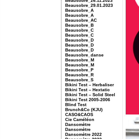
Beausobre_26.11.2023
Beausobre_29.01.2023
Beausobre_A
Beausobre_A
Beausobre_AC
Beausobre_B
Beausobre_C
Beausobre_C
Beausobre_D
Beausobre_D
Beausobre_D
Beausobre_danse
Beausobre_M
Beausobre_M
Beausobre_P
Beausobre_R
Beausobre_S
Bikini Test – Herbaliser
Bikini Test – Hextatic
Bikini Test – Solid Steel
Bikini Test 2005-2006
Blind Test
Brunch&Co (KJU)
CASO&CAOS
Cie Caméléon
Dansomètre
Dansomètre
Dansomètre 2022