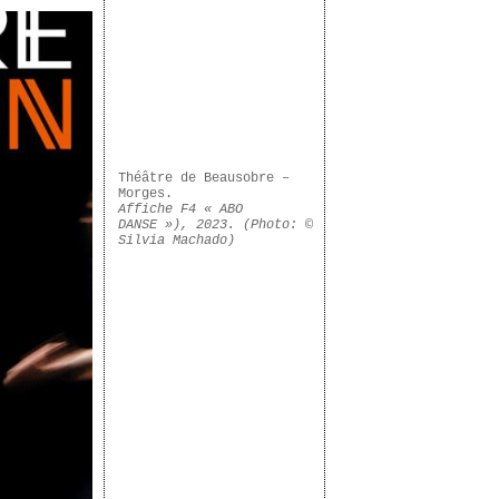
Théâtre de Beausobre –
Morges.
Affiche F4 « ABO
DANSE »), 2023. (Photo: ©
Silvia Machado
)