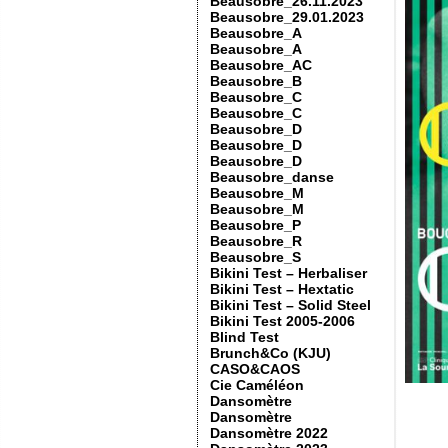
Beausobre_26.11.2023
Beausobre_29.01.2023
Beausobre_A
Beausobre_A
Beausobre_AC
Beausobre_B
Beausobre_C
Beausobre_C
Beausobre_D
Beausobre_D
Beausobre_D
Beausobre_danse
Beausobre_M
Beausobre_M
Beausobre_P
Beausobre_R
Beausobre_S
Bikini Test – Herbaliser
Bikini Test – Hextatic
Bikini Test – Solid Steel
Bikini Test 2005-2006
Blind Test
Brunch&Co (KJU)
CASO&CAOS
Cie Caméléon
Dansomètre
Dansomètre
Dansomètre 2022