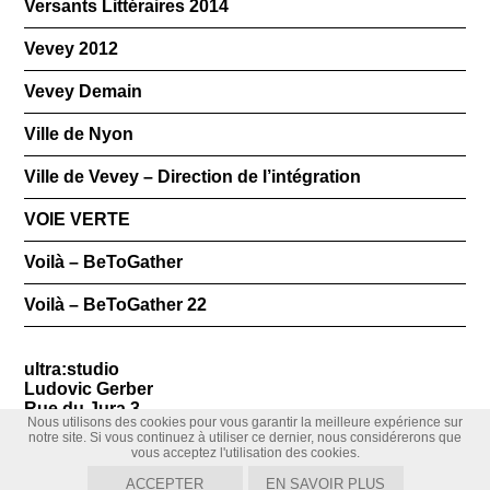
Versants Littéraires 2014
Vevey 2012
Vevey Demain
Ville de Nyon
Ville de Vevey – Direction de l’intégration
VOIE VERTE
Voilà – BeToGather
Voilà – BeToGather 22
ultra:studio
Ludovic Gerber
Rue du Jura 3
Nous utilisons des cookies pour vous garantir la meilleure expérience sur
1800 Vevey
notre site. Si vous continuez à utiliser ce dernier, nous considérerons que
+41 21 922 01 25
vous acceptez l'utilisation des cookies.
+41 79 778 85 93
ACCEPTER
EN SAVOIR PLUS
ludo@ultrastudio.ch