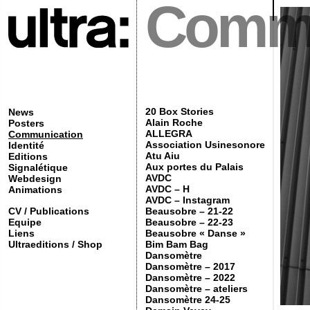
Commu
20 Box Stories
News
Alain Roche
Posters
ALLEGRA
Communication
Association Usinesonore
Identité
Atu Aiu
Editions
Aux portes du Palais
Signalétique
AVDC
Webdesign
AVDC – H
Animations
AVDC – Instagram
CV / Publications
Beausobre – 21-22
Equipe
Beausobre – 22-23
Liens
Beausobre « Danse »
Ultraeditions / Shop
Bim Bam Bag
Dansomètre
Dansomètre – 2017
Dansomètre – 2022
Dansomètre – ateliers
Dansomètre 24-25