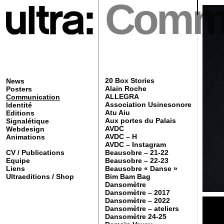
Commu
20 Box Stories
News
Alain Roche
Posters
ALLEGRA
Communication
Association Usinesonore
Identité
Atu Aiu
Editions
Aux portes du Palais
Signalétique
AVDC
Webdesign
AVDC – H
Animations
AVDC – Instagram
CV / Publications
Beausobre – 21-22
Equipe
Beausobre – 22-23
Liens
Beausobre « Danse »
Ultraeditions / Shop
Bim Bam Bag
Dansomètre
Dansomètre – 2017
Dansomètre – 2022
Dansomètre – ateliers
Dansomètre 24-25