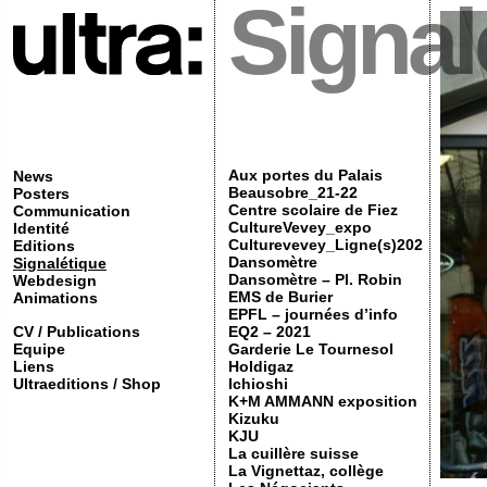
Signal
Aux portes du Palais
News
Beausobre_21-22
Posters
Centre scolaire de Fiez
Communication
CultureVevey_expo
Identité
Culturevevey_Ligne(s)202
Editions
Dansomètre
Signalétique
Dansomètre – Pl. Robin
Webdesign
EMS de Burier
Animations
EPFL – journées d’info
CV / Publications
EQ2 – 2021
Equipe
Garderie Le Tournesol
Liens
Holdigaz
Ultraeditions / Shop
Ichioshi
K+M AMMANN exposition
Kizuku
KJU
La cuillère suisse
La Vignettaz, collège