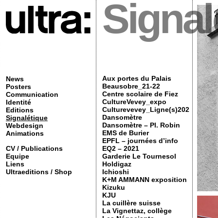
Signal
Aux portes du Palais
News
Beausobre_21-22
Posters
Centre scolaire de Fiez
Communication
CultureVevey_expo
Identité
Culturevevey_Ligne(s)202
Editions
Dansomètre
Signalétique
Dansomètre – Pl. Robin
Webdesign
EMS de Burier
Animations
EPFL – journées d’info
CV / Publications
EQ2 – 2021
Equipe
Garderie Le Tournesol
Liens
Holdigaz
Ultraeditions / Shop
Ichioshi
K+M AMMANN exposition
Kizuku
KJU
La cuillère suisse
La Vignettaz, collège